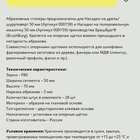
Абразивные стикеры предназначены для Насадки на дрель/
шуруповерт 50 мм (Артикул 000158) и Насадки на полировальную
машинку 50 мм (Артикул 000159) производства БрашБург®
(BrushBurg). Крепятся на опорные щетки взамен пришедшего в
негодность абразива.
Совместно с опорными щетками используются для шлифовки
фрезерованных заготовок из дерева, фанеры или МДФ (плинтус,
рамочный профиль, фаски и пр.).
Технические характеристики:
Зерно – Р80
Ширина сегмента – 50 мм
Высота – 70 мм
Нарезка абразива – 5 мм
Количество штук в комплекте – 28 шт
Материал – абразив на тканевой основе
Тип крепления – двусторонняя клеевая основа
Назначение – установка на опорные щётки
Страна изготовитель – Россия
Условия хранения:
Хранение производится в сухих, крытых,
проветриваемых помещениях при температуре от +15 до +25 °С и