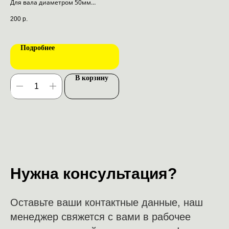
Для вала диаметром 50мм
В 
200
р.
В наличии
16
Подробнее
В корзину
Нужна консультация?
Оставьте ваши контактные данные, наш
менеджер свяжется с вами в рабочее