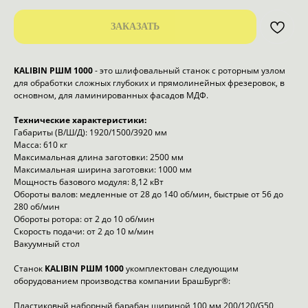
ЗАКАЗАТЬ
KALIBIN РШМ 1000
- это шлифовальный станок с роторным узлом
для обработки сложных глубоких и прямолинейных фрезеровок, в
основном, для ламинированных фасадов МДФ.
Технические характеристики:
Габариты (В/Ш/Д): 1920/1500/3920 мм
Масса: 610 кг
Максимальная длина заготовки: 2500 мм
Максимальная ширина заготовки: 1000 мм
Мощность базового модуля: 8,12 кВт
Обороты валов: медленные от 28 до 140 об/мин, быстрые от 56 до
280 об/мин
Обороты ротора: от 2 до 10 об/мин
Скорость подачи: от 2 до 10 м/мин
Вакуумный стол
Станок
KALIBIN
РШМ 1000
укомплектован следующим
оборудованием производства компании БрашБург®:
Пластиковый наборный барабан шириной 100 мм 200/120/G50