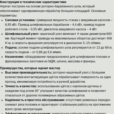
Конструкция и технические характеристики
Агрегат построен на основе роторно-барабанного узла, который
обеспечивает одновременную обработку больших площадей. Основные
параметры:
Силовая установка:
суммарная мощность станка с вакуумным насосом –
8,95 кВт. Привод шлифовальных барабанов – 4,4 кВт, привод подачи
рабочего стола – 0,55 кВт, двигатель вакуумного насоса – 4 кВт.
Шлифовальный узел:
чашечный узел включает 4 чашки диаметром 600
мм. Крутящий момент привода на максимальных оборотах достигает 406
Н·м, а скорость вращения регулируется в диапазоне 3–15 об/мин.
Подача:
усилие подачи шлифовального узла регулируется от 13 до 68 кг,
скорость подачи – от 0,88 до 6,6 м/мин.
Назначение:
оборудование предназначено для шлифования плоских и
фрезерованных заготовок из МДФ, шпона, массива и фанеры.
Преимущества, которые оценит мастер
Высокая производительность:
роторно-чашечный узел с большим
количеством контактирующих щёток обрабатывает поверхность за один
проход, минимизируя потребность в ручной доработке.
Точность и качество:
использование щёток с наклоном щетины и
наждачки под углом 30° улучшает качество шлифования и позволяет
отказаться от дорогих полимерных абразивных щёток.
Надёжность и простота обслуживания:
отсутствие ременных передач
снижает риск поломок и гарантирует стабильную работу на протяжении
всего срока эксплуатации.
Эффективное пылеудаление:
компактная рабочая камера снижает