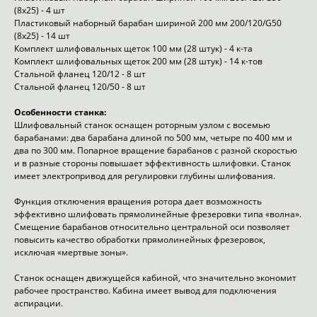
(8х25) - 4 шт
Пластиковый наборный барабан шириной 200 мм 200/120/G50
(8х25) - 14 шт
Комплект шлифовальных щеток 100 мм (28 штук) - 4 к-та
Комплект шлифовальных щеток 200 мм (28 штук) - 14 к-тов
Стальной фланец 120/12 - 8 шт
Стальной фланец 120/50 - 8 шт
Особенности станка:
Шлифовальный станок оснащен роторным узлом с восемью
барабанами: два барабана длиной по 500 мм, четыре по 400 мм и
два по 300 мм. Попарное вращение барабанов с разной скоростью
и в разные стороны повышает эффективность шлифовки. Станок
имеет электропривод для регулировки глубины шлифования.
Функция отключения вращения ротора дает возможность
эффективно шлифовать прямолинейные фрезеровки типа «волна».
Смещение барабанов относительно центральной оси позволяет
повысить качество обработки прямолинейных фрезеровок,
исключая «мертвые зоны».
Станок оснащен движущейся кабиной, что значительно экономит
рабочее пространство. Кабина имеет вывод для подключения
аспирации.