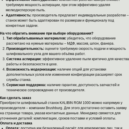
требуемую мощность аспирации, при этом эффективно удаляя
мелкодисперсную пыль.
Адаптивность:
производитель предлагает индивидуальные разработки –
станок может быть адаптирован по размерам и функционалу под
конкретные задачи.
На что обратить внимание при выборе оборудования?
Тип обрабатываемых материалов:
убедитесь, что оборудование
рассчитано на нужные материалы – МДФ, массив, шпон, фанера.
Производительность:
оцените требуемую скорость подачи и мощность
шлифовального узла для вашего объёма работ.
Система аспирации:
эффективное удаление пыли критично для качества
работы и безопасности в цехе.
Возможность модернизации:
наличие опций для установки
дополнительных узлов или изменения конфигурации расширяет срок
службы станка.
Сервисная поддержка:
наличие гарантии, доступность запчастей и
техническое сопровождение от производителя.
Как сделать заказ
Приобрести шлифовальный станок KALIBIN RGM 1000 можно напрямую у
производителя – компании Brushburg. Для этого достаточно оставить заявку
на странице товара, указав контактные данные. Менеджер свяжется для
уточнения деталей: комплектации, сроков поставки и условий оплаты.
Оплата и доставка
Оплата:
доступна как безналичный расчёт для юридических лиц, так и