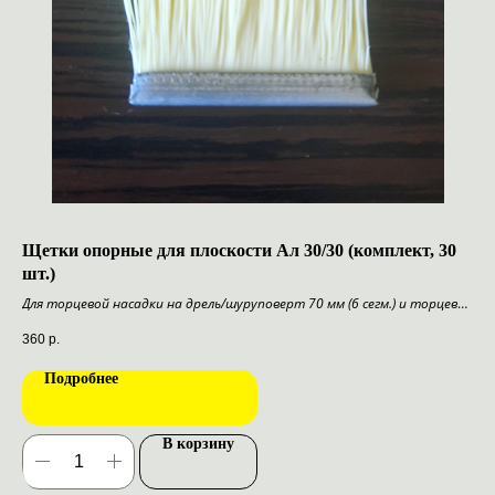
Щетки опорные для плоскости Ал 30/30 (комплект, 30
Ко
шт.)
Дл
Для торцевой насадки на дрель/шуруповерт 70 мм (6 сегм.) и торцевой
10
В 
конусной насадки 70 мм (6 сегм.)
360
р.
Наличие, пожалуйста, уточняйте
Подробнее
В корзину